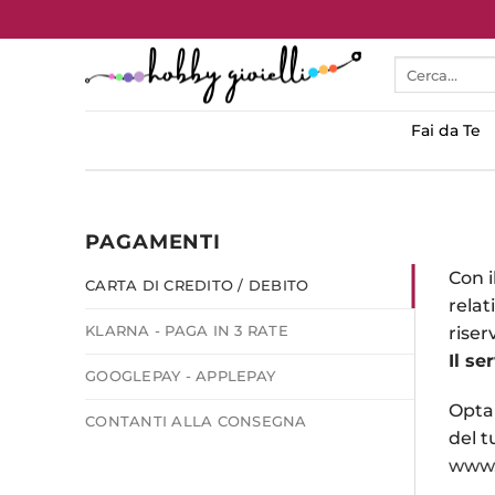
Salta
ai
Cerca:
contenuti
Fai da Te
PAGAMENTI
Con i
CARTA DI CREDITO / DEBITO
relat
KLARNA - PAGA IN 3 RATE
riserv
Il se
GOOGLEPAY - APPLEPAY
Opta
CONTANTI ALLA CONSEGNA
del t
www.