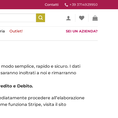
+39 3714929950
Contatti
ria
Outlet!
SEI UN AZIENDA?
n modo semplice, rapido e sicuro. I dati
n saranno inoltrati a noi e rimarranno
redito e Debito.
iatamente procedere all’elaborazione
e funziona Stripe, visita il sito