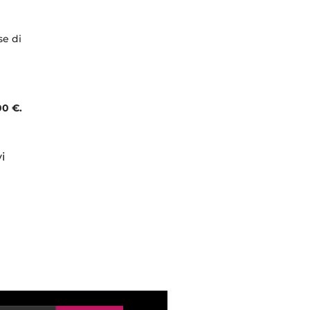
se di
00 €.
i