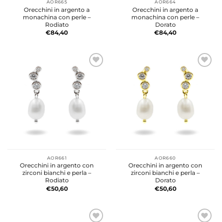
AOR665
AOR664
Orecchini in argento a
Orecchini in argento a
monachina con perle –
monachina con perle –
Rodiato
Dorato
€
84,40
€
84,40
AOR661
AOR660
Orecchini in argento con
Orecchini in argento con
zirconi bianchi e perla –
zirconi bianchi e perla –
Rodiato
Dorato
€
50,60
€
50,60