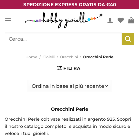
Salta
SPEDIZIONE EXPRESS GRATIS DA €40
ai
contenuti
Cerca:
Home
/
Gioielli
/
Orecchini
/
Orecchini Perle
FILTRA
Orecchini Perle
Orecchini Perle coltivate realizzati in argento 925. Scopri
il nostro catalogo completo e acquista in modo sicuro e
veloce i tuoi gioielli.