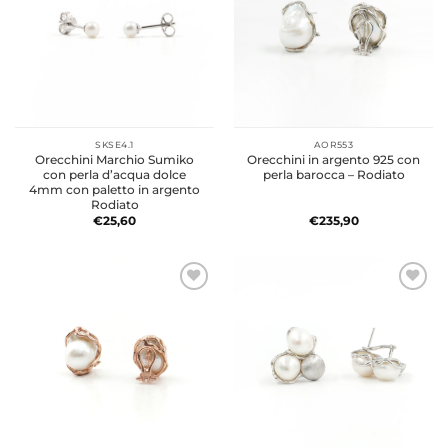
SKSE4.1
AOR553
Orecchini Marchio Sumiko
Orecchini in argento 925 con
con perla d’acqua dolce
perla barocca – Rodiato
4mm con paletto in argento
Rodiato
€
25,60
€
235,90