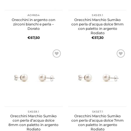
AOR654
SKSE9.1
Orecchini in argento con
Orecchini Marchio Sumiko
zirconi bianchi e perla –
con perla d’acqua dolce 9mm
Dorato
con paletto in argento
Rodiato
€
67,50
€
57,30
SKSE8.1
SKSE7.1
Orecchini Marchio Sumiko
Orecchini Marchio Sumiko
con perla d’acqua dolce
con perla d’acqua dolce 7mm
8mm con paletto in argento
con paletto in argento
Rodiato
Rodiato