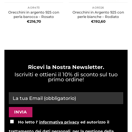
AOR473
AOR326
Orecchini in argento 925 con
Orecchini in Argento 925 con
perla barocca – Rosato
perle bianche – Rodiato
€
216,70
€
192,60
Ricevi la Nostra Newsletter.
Iscriviti e ottieni il 10% di sconto sul tuo
primo ordine!
Ho letto l'
informativa privacy
ed autorizzo il
trattamento dei dati personali, per la gestione della