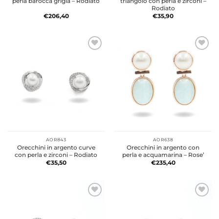
perla barocca grigia – Rodiato
triangolo con perla e zirconi –
Rodiato
€
206,40
€
35,90
AOR843
AOR638
Orecchini in argento curve
Orecchini in argento con
con perla e zirconi – Rodiato
perla e acquamarina – Rose’
€
35,50
€
235,40