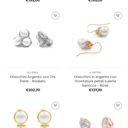
€
195,00
€
195,00
AOR166
AOR756
Orecchini Argento con Tre
Orecchini in argento con
Perle – Rodiato
montatura petali e perla
barocca – Rosè
€
202,70
€
137,30