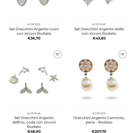
AOR1052
AOR1049
Set Orecchini Argento cuori
Set Orecchini Argento stelle
con zirconi Rodiato
con zirconi Rodiato
€
36,70
€
43,80
AOR1046
AOR1036
Set Orecchini Argento
Orecchini Argento Cammeo,
delfino, coda con zirconi
perla – Rodiato
Rodiato
€
48,90
€
207,70