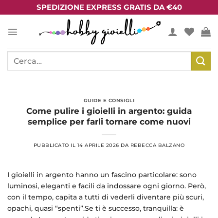
Salta
SPEDIZIONE EXPRESS GRATIS DA €40
ai
contenuti
Cerca:
GUIDE E CONSIGLI
Come pulire i gioielli in argento: guida
semplice per farli tornare come nuovi
PUBBLICATO IL
14 APRILE 2026
DA
REBECCA BALZANO
I gioielli in argento hanno un fascino particolare: sono
luminosi, eleganti e facili da indossare ogni giorno. Però,
con il tempo, capita a tutti di vederli diventare più scuri,
opachi, quasi “spenti”.Se ti è successo, tranquilla: è