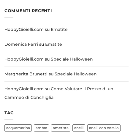
COMMENTI RECENTI
HobbyGioielli.com
su
Ematite
Domenica Ferri
su
Ematite
HobbyGioielli.com
su
Speciale Halloween
Margherita Brunetti
su
Speciale Halloween
HobbyGioielli.com
su
Come Valutare il Prezzo di un
Cammeo di Conchiglia
TAG
acquamarina
ambra
ametista
anelli
anelli con corallo