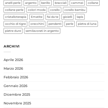
anelli perle
argento
berillo
bracciali
cammei
collane
collane perle
colori moda
corallo
corallo bambu
cristalloterapia
Ematite
fai da te
gioielli
lapis
occhio di tigre
orecchini
pendenti
perle
pietra di luna
pietre dure
semilavorati in argento
ARCHIVI
Aprile 2026
Marzo 2026
Febbraio 2026
Gennaio 2026
Dicembre 2025
Novembre 2025