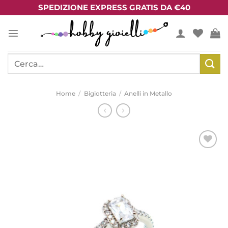
Salta
SPEDIZIONE EXPRESS GRATIS DA €40
ai
contenuti
Cerca:
Home
/
Bigiotteria
/
Anelli in Metallo