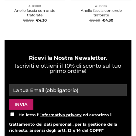
AHG008
AHG007
Anello fascia con onde
Anello fascia con onde
traforate
traforate
€
8,60
€
4,30
€
8,60
€
4,30
Ricevi la Nostra Newsletter.
Iscriviti e ottieni il 10% di sconto sul tuo
primo ordine!
Ho letto l'
informativa privacy
ed autorizzo il
trattamento dei dati personali, per la gestione della
richiesta, ai sensi degli artt. 13 e 14 del GDPR*